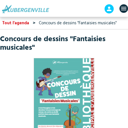
Aller
En-
au
tête
contenu
-
Tout l'agenda
Concours de dessins "Fantaisies musicales"
principal
Connex
Concours de dessins "Fantaisies
musicales"