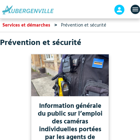
Aller
En-
au
tête
contenu
-
Services et démarches
Prévention et sécurité
principal
Connex
Prévention et sécurité
Information générale
du public sur l’emploi
des caméras
individuelles portées
par les agents de