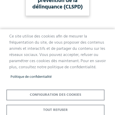
prévention de la
délinquance (CLSPD)
Ce site utilise des cookies afin de mesurer la
fréquentation du site, de vous proposer des contenus
MAIRIE D'AUBERGENVILLE
animés et interactifs et de partager du contenu sur les
réseaux sociaux. Vous pouvez accepter, refuser ou
1 avenue de la Division Leclerc
paramétrer ces cookies dès maintenant. Pour en savoir
78410 Aubergenville
plus, consultez notre politique de confidentialité.
Tél. 01 30 90 45 00
Politique de confidentialité
Lundi, mercredi, jeudi et vendredi de 9h à 12h et de 14h à 17h
Mardi 14h à 17h, nocturne jusqu'à 19h pour l'Accueil et l'État Civil
Le samedi de 9h à 12h (Accueil et État-Civil)
CONFIGURATION DES COOKIES
TOUT REFUSER
Menu