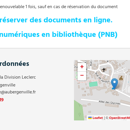
renouvelable 1 fois, sauf en cas de réservation du document
 réserver des documents en ligne.
s numériques en bibliothèque (PNB)
rdonnées
+
−
la Division Leclerc
genville
e@aubergenville.fr
19
|
©
Leaflet
OpenStreetM