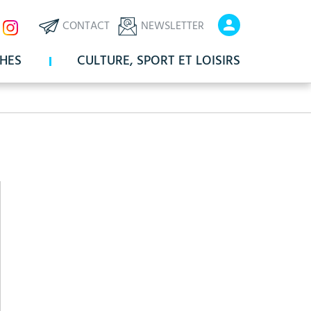
ux
En-
En-
CONTACT
NEWSLETTER
x
tête
tête
HES
CULTURE, SPORT ET LOISIRS
-
-
Communication
Connexio