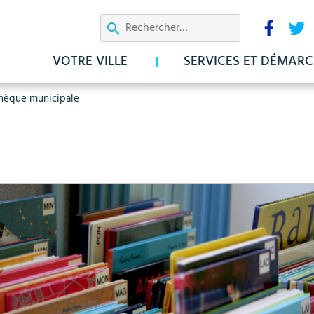
Aller
Résea
au
sociau
contenu
VOTRE VILLE
SERVICES ET DÉMARC
principal
hèque municipale