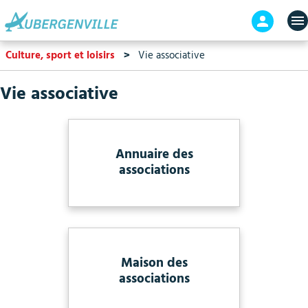
Aller
En-
au
tête
contenu
-
Culture, sport et loisirs
Vie associative
principal
Connex
Vie associative
Annuaire des
associations
Maison des
associations