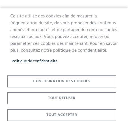
Ce site utilise des cookies afin de mesurer la
fréquentation du site, de vous proposer des contenus
MAIRIE D'AUBERGENVILLE
animés et interactifs et de partager du contenu sur les
réseaux sociaux. Vous pouvez accepter, refuser ou
1 avenue de la Division Leclerc
paramétrer ces cookies dès maintenant. Pour en savoir
78410 Aubergenville
plus, consultez notre politique de confidentialité.
Tél. 01 30 90 45 00
Politique de confidentialité
Lundi, mercredi, jeudi et vendredi de 9h à 12h et de 14h à 17h
Mardi 14h à 17h, nocturne jusqu'à 19h pour l'Accueil et l'État Civil
Le samedi de 9h à 12h (Accueil et État-Civil)
CONFIGURATION DES COOKIES
TOUT REFUSER
Menu
Accueil
Mentions légales
Données personnelles
Pied
Plan du site
Accessibilité : Non conforme
Cookies
TOUT ACCEPTER
de
Contact
S'identifier
page