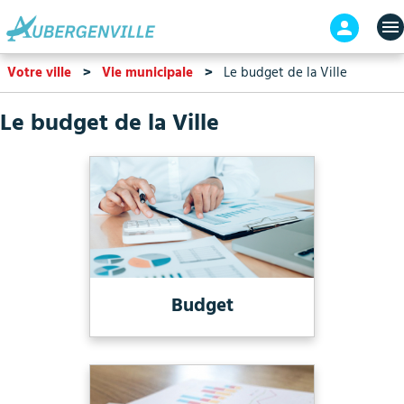
Aller
En-
au
tête
contenu
-
Votre ville
Vie municipale
Le budget de la Ville
principal
Connex
Le budget de la Ville
Budget