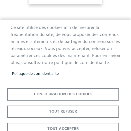
Ce site utilise des cookies afin de mesurer la
fréquentation du site, de vous proposer des contenus
MAIRIE D'AUBERGENVILLE
animés et interactifs et de partager du contenu sur les
réseaux sociaux. Vous pouvez accepter, refuser ou
1 avenue de la Division Leclerc
paramétrer ces cookies dès maintenant. Pour en savoir
78410 Aubergenville
plus, consultez notre politique de confidentialité.
Tél. 01 30 90 45 00
Politique de confidentialité
Lundi, mercredi, jeudi et vendredi de 9h à 12h et de 14h à 17h
Mardi 14h à 17h, nocturne jusqu'à 19h pour l'Accueil et l'État Civil
Le samedi de 9h à 12h (Accueil et État-Civil)
CONFIGURATION DES COOKIES
TOUT REFUSER
Menu
Accueil
Mentions légales
Données personnelles
Pied
Plan du site
Accessibilité : Non conforme
Cookies
TOUT ACCEPTER