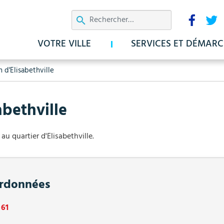
Aller
Résea
au
sociau
contenu
VOTRE VILLE
SERVICES ET DÉMARC
principal
 d'Elisabethville
abethville
u quartier d'Elisabethville.
rdonnées
 61