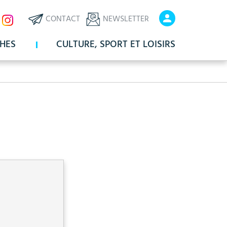
ux
En-
En-
CONTACT
NEWSLETTER
x
tête
tête
HES
CULTURE, SPORT ET LOISIRS
-
-
Communication
Connexio