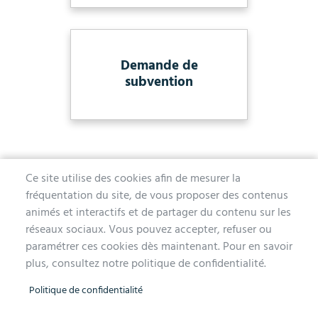
Demande de
subvention
Ce site utilise des cookies afin de mesurer la
fréquentation du site, de vous proposer des contenus
MAIRIE D'AUBERGENVILLE
animés et interactifs et de partager du contenu sur les
réseaux sociaux. Vous pouvez accepter, refuser ou
1 avenue de la Division Leclerc
paramétrer ces cookies dès maintenant. Pour en savoir
78410 Aubergenville
plus, consultez notre politique de confidentialité.
Tél. 01 30 90 45 00
Politique de confidentialité
Lundi, mercredi, jeudi et vendredi de 9h à 12h et de 14h à 17h
Mardi 14h à 17h, nocturne jusqu'à 19h pour l'Accueil et l'État Civil