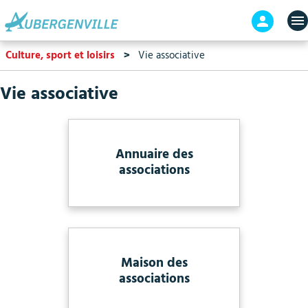
Aller
En-
au
tête
contenu
-
Culture, sport et loisirs
Vie associative
principal
Connex
Vie associative
Annuaire des
associations
Maison des
associations