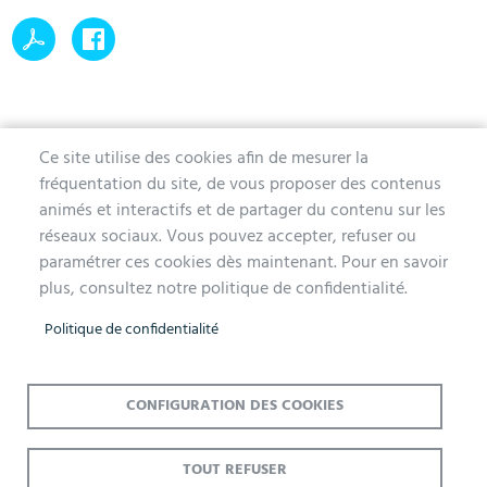
Ce site utilise des cookies afin de mesurer la
fréquentation du site, de vous proposer des contenus
MAIRIE D'AUBERGENVILLE
animés et interactifs et de partager du contenu sur les
réseaux sociaux. Vous pouvez accepter, refuser ou
1 avenue de la Division Leclerc
paramétrer ces cookies dès maintenant. Pour en savoir
78410 Aubergenville
plus, consultez notre politique de confidentialité.
Tél. 01 30 90 45 00
Politique de confidentialité
Lundi, mercredi, jeudi et vendredi de 9h à 12h et de 14h à 17h
Mardi 14h à 17h, nocturne jusqu'à 19h pour l'Accueil et l'État Civil
Le samedi de 9h à 12h (Accueil et État-Civil)
CONFIGURATION DES COOKIES
TOUT REFUSER