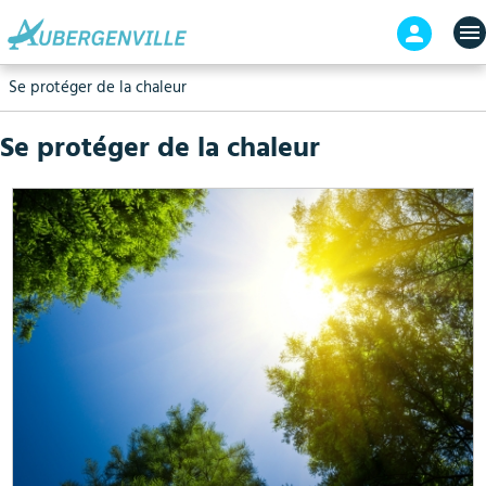
Aller
En-
au
tête
contenu
-
Se protéger de la chaleur
principal
Connex
Se protéger de la chaleur