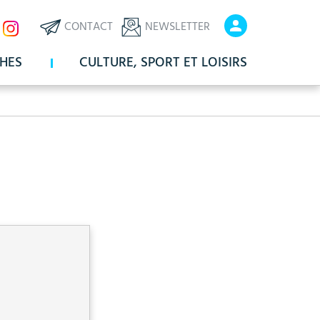
ux
En-
En-
CONTACT
NEWSLETTER
x
tête
tête
HES
CULTURE, SPORT ET LOISIRS
-
-
Communication
Connexio