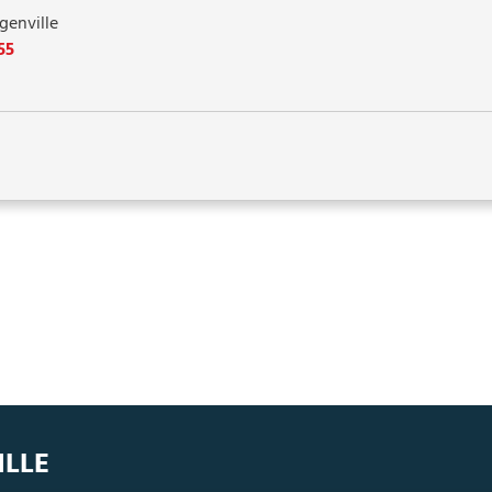
genville
55
ILLE