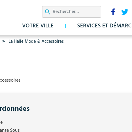
Aller
Résea
au
sociau
contenu
VOTRE VILLE
SERVICES ET DÉMARC
principal
La Halle Mode & Accessoires
ccessoires
rdonnées
ge
ante Sous