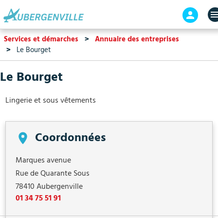
Aller
En-
au
tête
contenu
-
Services et démarches
Annuaire des entreprises
principal
Connex
Le Bourget
Le Bourget
Lingerie et sous vêtements
Coordonnées
Marques avenue
Rue de Quarante Sous
78410
Aubergenville
01 34 75 51 91