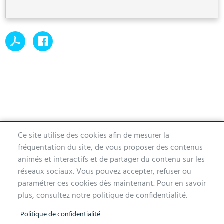
Ce site utilise des cookies afin de mesurer la
MAIRIE D'AUBERGENVILLE
fréquentation du site, de vous proposer des contenus
animés et interactifs et de partager du contenu sur les
1 avenue de la Division Leclerc
réseaux sociaux. Vous pouvez accepter, refuser ou
78410 Aubergenville
paramétrer ces cookies dès maintenant. Pour en savoir
Tél. 01 30 90 45 00
plus, consultez notre politique de confidentialité.
Lundi, mercredi, jeudi et vendredi de 9h à 12h et de 14h à 17h
Politique de confidentialité
Mardi 14h à 17h, nocturne jusqu'à 19h pour l'Accueil et l'État Civil