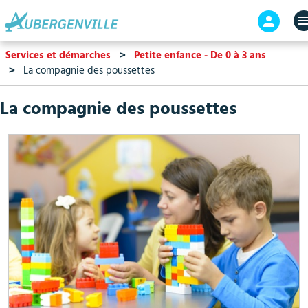
Aller
En-
au
tête
contenu
-
Services et démarches
Petite enfance - De 0 à 3 ans
principal
Connex
La compagnie des poussettes
La compagnie des poussettes