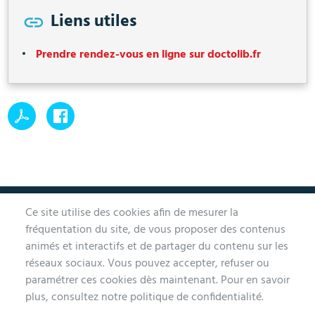
Liens utiles
Prendre rendez-vous en ligne sur doctolib.fr
Ce site utilise des cookies afin de mesurer la
MAIRIE D'AUBERGENVILLE
fréquentation du site, de vous proposer des contenus
animés et interactifs et de partager du contenu sur les
1 avenue de la Division Leclerc
réseaux sociaux. Vous pouvez accepter, refuser ou
78410 Aubergenville
paramétrer ces cookies dès maintenant. Pour en savoir
Tél. 01 30 90 45 00
plus, consultez notre politique de confidentialité.
Lundi, mercredi, jeudi et vendredi de 9h à 12h et de 14h à 17h