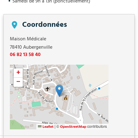
Samedi de 9h à 13h (ponctuellement)
Coordonnées
Maison Médicale
78410
Aubergenville
06 82 13 58 40
+
−
|
©
contributors
Leaflet
OpenStreetMap