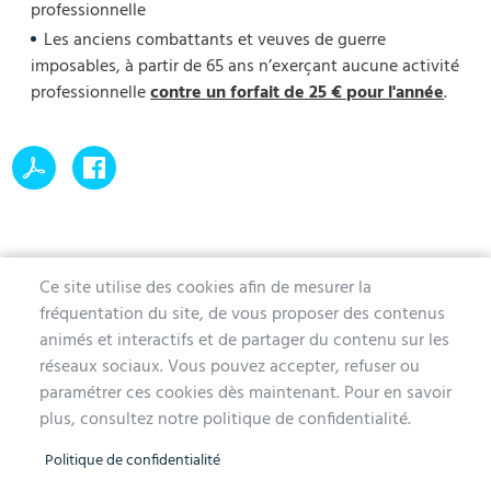
professionnelle
Les anciens combattants et veuves de guerre
imposables, à partir de 65 ans n’exerçant aucune activité
professionnelle
contre un forfait de 25 € pour l'année
.
Ce site utilise des cookies afin de mesurer la
fréquentation du site, de vous proposer des contenus
MAIRIE D'AUBERGENVILLE
animés et interactifs et de partager du contenu sur les
réseaux sociaux. Vous pouvez accepter, refuser ou
1 avenue de la Division Leclerc
paramétrer ces cookies dès maintenant. Pour en savoir
78410 Aubergenville
plus, consultez notre politique de confidentialité.
Tél. 01 30 90 45 00
Politique de confidentialité
Lundi, mercredi, jeudi et vendredi de 9h à 12h et de 14h à 17h