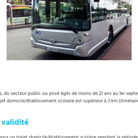
s, du secteur public ou privé âgés de moins de 21 ans au 1er sept
ajet domicile/établissement scolaire est supérieur à 3 km (itinérai
validité
 pour un trajet domicile/établissement scolaire pendant la période s