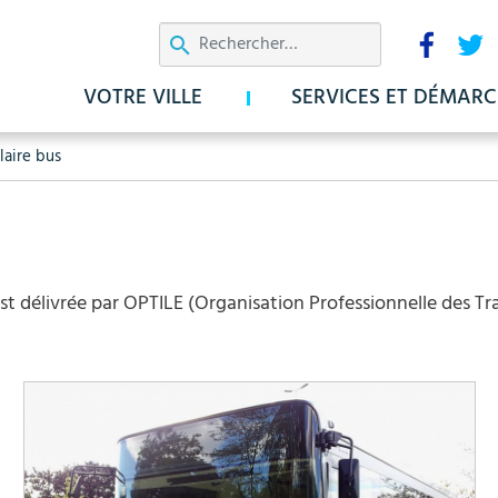
Aller
Résea
au
sociau
contenu
VOTRE VILLE
SERVICES ET DÉMARC
principal
laire bus
est délivrée par OPTILE (Organisation Professionnelle des Tra