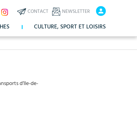
ux
En-
En-
CONTACT
NEWSLETTER
x
tête
tête
HES
CULTURE, SPORT ET LOISIRS
-
-
Communication
Connexio
nsports d’Ile-de-