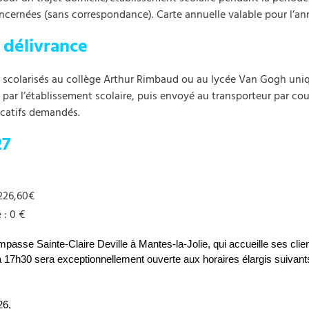
oncernées (sans correspondance). Carte annuelle valable pour l’an
 délivrance
s scolarisés au collège Arthur Rimbaud ou au lycée Van Gogh uni
ar l’établissement scolaire, puis envoyé au transporteur par cour
icatifs demandés.
27
 226,60€
 : 0 €
mpasse Sainte-Claire Deville à Mantes-la-Jolie, qui accueille ses clie
à 17h30 sera exceptionnellement ouverte aux horaires élargis suivan
26,