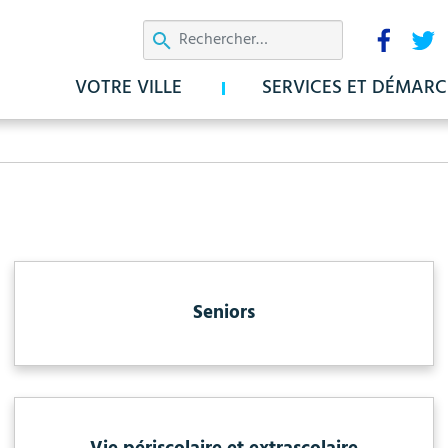
Aller
Résea
au
sociau
contenu
VOTRE VILLE
SERVICES ET DÉMARC
principal
Seniors