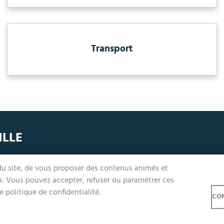
Transport
ILLE
undi, mercredi, jeudi et vendredi de 9h à 12h et de 14h à 17h
 du site, de vous proposer des contenus animés et
ardi 14h à 17h, nocturne jusqu'à 19h pour l'Accueil et l'État Civil
ux. Vous pouvez accepter, refuser ou paramétrer ces
e samedi de 9h à 12h (Accueil et État-Civil)
 politique de confidentialité.
CON