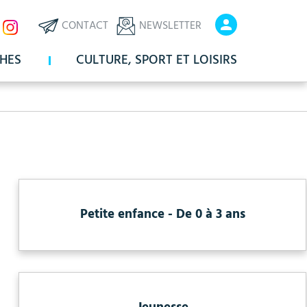
ux
En-
En-
CONTACT
NEWSLETTER
x
tête
tête
HES
CULTURE, SPORT ET LOISIRS
-
-
Communication
Connexio
Petite enfance - De 0 à 3 ans