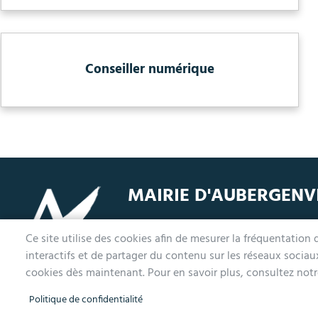
Conseiller numérique
MAIRIE D'AUBERGENV
1 avenue de la Division Leclerc
L
Ce site utilise des cookies afin de mesurer la fréquentation
78410 Aubergenville
M
interactifs et de partager du contenu sur les réseaux socia
Tél. 01 30 90 45 00
L
cookies dès maintenant. Pour en savoir plus, consultez notre
Politique de confidentialité