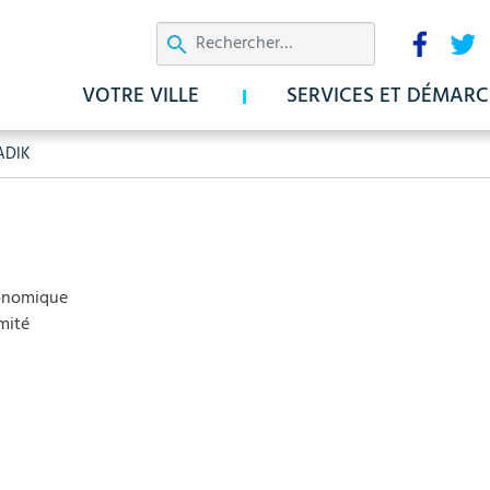
Aller
Résea
au
sociau
contenu
VOTRE VILLE
SERVICES ET DÉMARC
principal
ADIK
onomique
mité