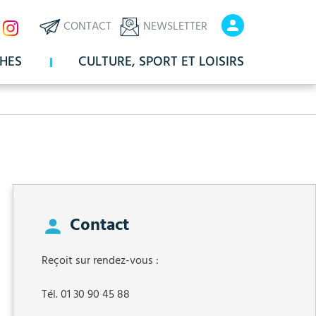
ux
En-
En-
CONTACT
NEWSLETTER
x
tête
tête
HES
CULTURE, SPORT ET LOISIRS
-
-
Communication
Connexio
Contact
Reçoit sur rendez-vous :
Tél. 01 30 90 45 88