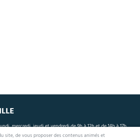
ILLE
undi, mercredi, jeudi et vendredi de 9h à 12h et de 14h à 17h
ardi 14h à 17h, nocturne jusqu'à 19h pour l'Accueil et l'État Civil
 du site, de vous proposer des contenus animés et