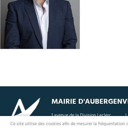
MAIRIE D'AUBERGENV
1 avenue de la Division Leclerc
L
78410 Aubergenville
M
Ce site utilise des cookies afin de mesurer la fréquentation