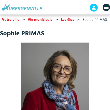
Aller
En-
au
tête
contenu
-
Votre ville
Vie municipale
Les élus
Sophie PRIMAS
principal
Connex
Sophie PRIMAS