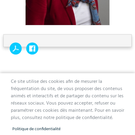
Ce site utilise des cookies afin de mesurer la
fréquentation du site, de vous proposer des contenus
MAIRIE D'AUBERGENVILLE
animés et interactifs et de partager du contenu sur les
réseaux sociaux. Vous pouvez accepter, refuser ou
1 avenue de la Division Leclerc
paramétrer ces cookies dès maintenant. Pour en savoir
78410 Aubergenville
plus, consultez notre politique de confidentialité.
Tél. 01 30 90 45 00
Politique de confidentialité
Lundi, mercredi, jeudi et vendredi de 9h à 12h et de 14h à 17h