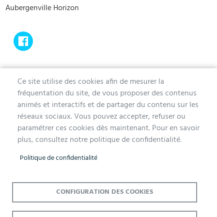
Aubergenville Horizon
Ce site utilise des cookies afin de mesurer la
fréquentation du site, de vous proposer des contenus
MAIRIE D'AUBERGENVILLE
animés et interactifs et de partager du contenu sur les
réseaux sociaux. Vous pouvez accepter, refuser ou
1 avenue de la Division Leclerc
paramétrer ces cookies dès maintenant. Pour en savoir
78410 Aubergenville
plus, consultez notre politique de confidentialité.
Tél. 01 30 90 45 00
Politique de confidentialité
Lundi, mercredi, jeudi et vendredi de 9h à 12h et de 14h à 17h
Mardi 14h à 17h, nocturne jusqu'à 19h pour l'Accueil et l'État Civil
Le samedi de 9h à 12h (Accueil et État-Civil)
CONFIGURATION DES COOKIES