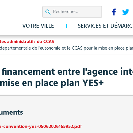
Aller
Résea
au
sociau
contenu
VOTRE VILLE
SERVICES ET DÉMARC
principal
ctes administratifs du CCAS
rdepartementale de l'autonomie et le CCAS pour la mise en place pl
 financement entre l'agence i
 mise en place plan YES+
uments
re-convention-yes-05062026165952.pdf