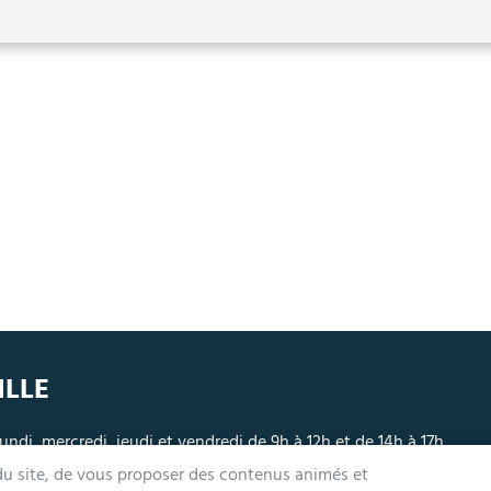
ILLE
undi, mercredi, jeudi et vendredi de 9h à 12h et de 14h à 17h
ardi 14h à 17h, nocturne jusqu'à 19h pour l'Accueil et l'État Civil
 du site, de vous proposer des contenus animés et