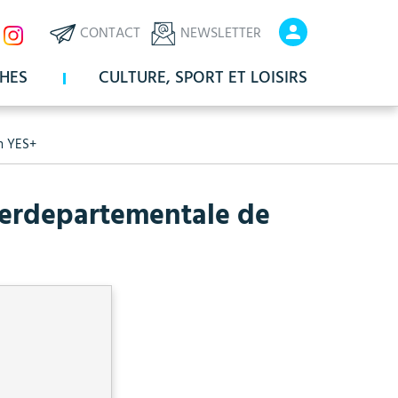
ux
En-
En-
CONTACT
NEWSLETTER
x
tête
tête
HES
CULTURE, SPORT ET LOISIRS
-
-
Communication
Connexio
an YES+
nterdepartementale de