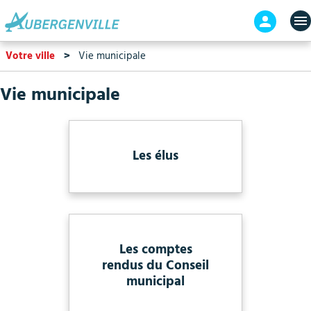
Aller
En-
au
tête
contenu
-
Votre ville
Vie municipale
principal
Connex
Vie municipale
Les élus
Les comptes
rendus du Conseil
municipal