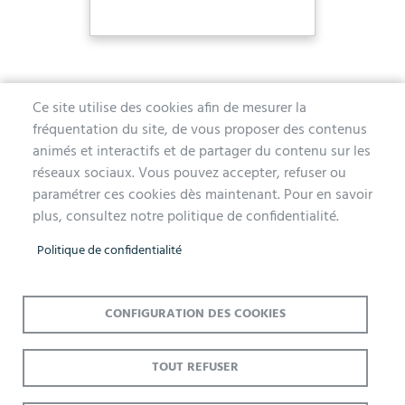
Ce site utilise des cookies afin de mesurer la
fréquentation du site, de vous proposer des contenus
MAIRIE D'AUBERGENVILLE
animés et interactifs et de partager du contenu sur les
réseaux sociaux. Vous pouvez accepter, refuser ou
1 avenue de la Division Leclerc
paramétrer ces cookies dès maintenant. Pour en savoir
78410 Aubergenville
plus, consultez notre politique de confidentialité.
Tél. 01 30 90 45 00
Politique de confidentialité
Lundi, mercredi, jeudi et vendredi de 9h à 12h et de 14h à 17h
Mardi 14h à 17h, nocturne jusqu'à 19h pour l'Accueil et l'État Civil
Le samedi de 9h à 12h (Accueil et État-Civil)
CONFIGURATION DES COOKIES
TOUT REFUSER
Menu
Accueil
Mentions légales
Données personnelles