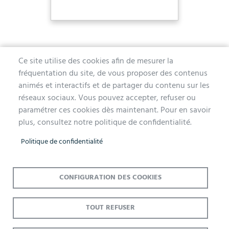
Ce site utilise des cookies afin de mesurer la
fréquentation du site, de vous proposer des contenus
MAIRIE D'AUBERGENVILLE
animés et interactifs et de partager du contenu sur les
réseaux sociaux. Vous pouvez accepter, refuser ou
1 avenue de la Division Leclerc
paramétrer ces cookies dès maintenant. Pour en savoir
78410 Aubergenville
plus, consultez notre politique de confidentialité.
Tél. 01 30 90 45 00
Politique de confidentialité
Lundi, mercredi, jeudi et vendredi de 9h à 12h et de 14h à 17h
Mardi 14h à 17h, nocturne jusqu'à 19h pour l'Accueil et l'État Civil
Le samedi de 9h à 12h (Accueil et État-Civil)
CONFIGURATION DES COOKIES
TOUT REFUSER
Menu
Accueil
Mentions légales
Données personnelles