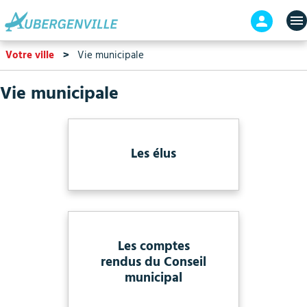
Aller
En-
au
tête
contenu
-
Votre ville
Vie municipale
principal
Connex
Vie municipale
Les élus
Les comptes
rendus du Conseil
municipal